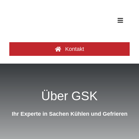
Zum
Inhalt
springen
Toggle
Navigat
Produktgruppen
Kontakt
Frischeoasen
Referenzen
Über GSK
Katalog
Ihr Experte in Sachen Kühlen und Gefrieren
Über uns