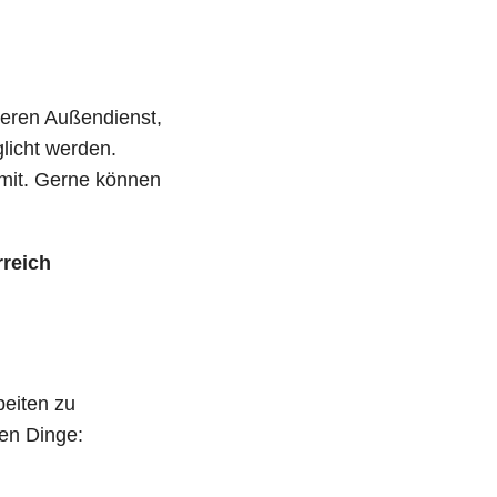
seren Außendienst,
glicht werden.
n mit. Gerne können
rreich
beiten zu
den Dinge: