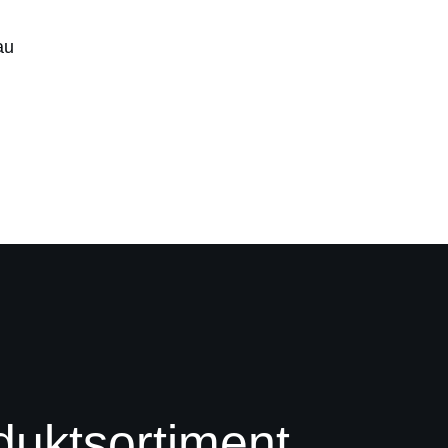
au
duktsortiment