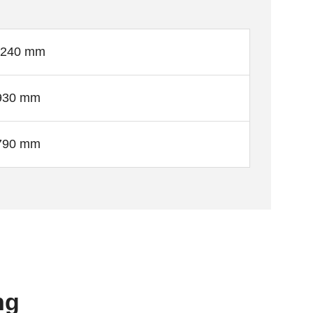
.240 mm
930 mm
790 mm
ng