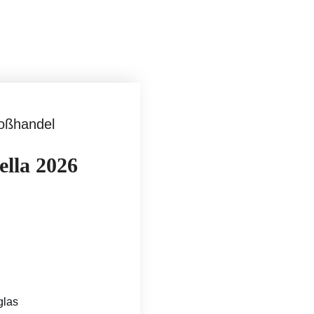
oßhandel
ella 2026
glas