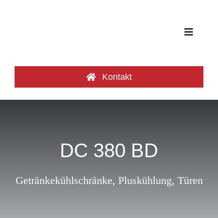
Zum
Inhalt
springen
Toggle
Navigat
Produktgruppen
Kontakt
Frischeoasen
Referenzen
DC 380 BD
Katalog
Getränkekühlschränke
,
Pluskühlung
,
Türen
Über uns