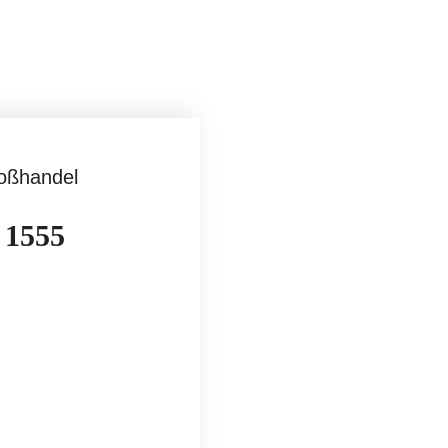
oßhandel
 1555