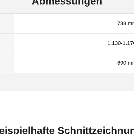
Abmessungen
738 m
1.130-1.1
690 m
eispielhafte Schnittzeichnu