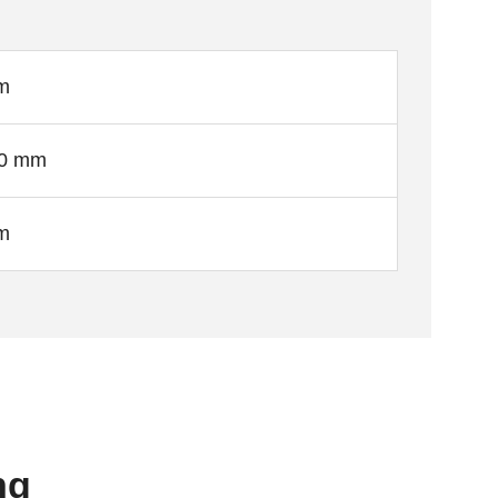
m
70 mm
m
ng