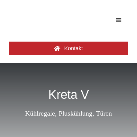
Zum
Inhalt
springen
Toggle
Navigat
Produktgruppen
Kontakt
Frischeoasen
Referenzen
Kreta V
Katalog
Kühlregale
,
Pluskühlung
,
Türen
Über uns