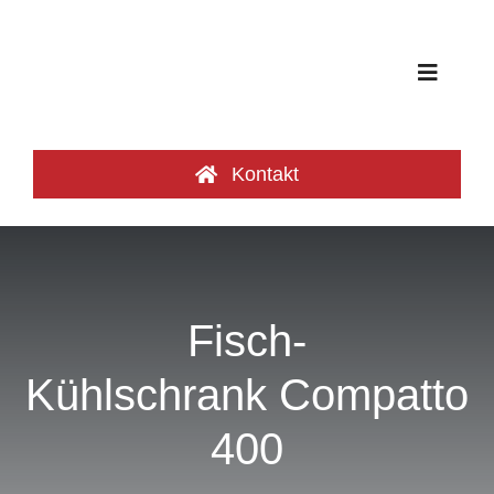
Zum
Inhalt
springen
Toggle
Navigat
Produktgruppen
Kontakt
Frischeoasen
Referenzen
Fisch-
Kühlschrank Compatto
Katalog
400
Über uns