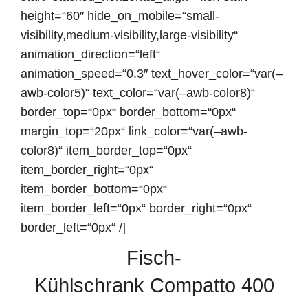
height=“60″ hide_on_mobile=“small-
visibility,medium-visibility,large-visibility“
animation_direction=“left“
animation_speed=“0.3″ text_hover_color=“var(–
awb-color5)“ text_color=“var(–awb-color8)“
border_top=“0px“ border_bottom=“0px“
margin_top=“20px“ link_color=“var(–awb-
color8)“ item_border_top=“0px“
item_border_right=“0px“
item_border_bottom=“0px“
item_border_left=“0px“ border_right=“0px“
border_left=“0px“ /]
Fisch-
Kühlschrank Compatto 400