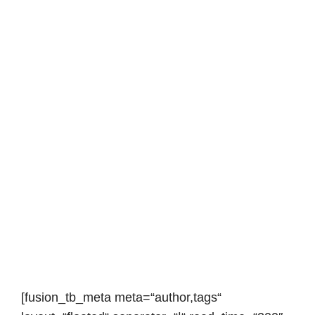
Service
[fusion_tb_meta meta=“author,tags“