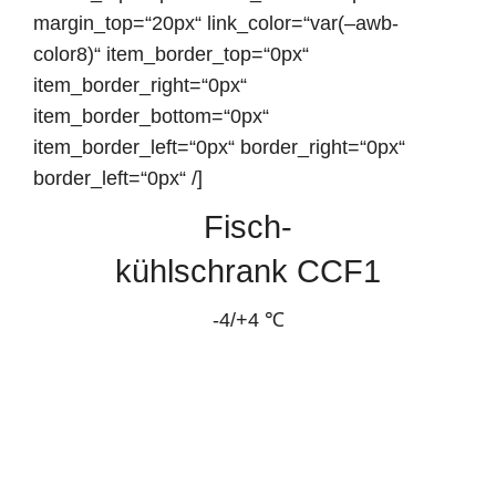
margin_top=“20px“ link_color=“var(–awb-
color8)“ item_border_top=“0px“
item_border_right=“0px“
item_border_bottom=“0px“
item_border_left=“0px“ border_right=“0px“
border_left=“0px“ /]
Fisch-
kühlschrank CCF1
-4/+4 ℃