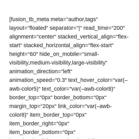
[fusion_tb_meta meta=“author,tags“
layout=“floated“ separator=“|“ read_time=“200″
alignment=“center“ stacked_vertical_align=“flex-
start“ stacked_horizontal_align=“flex-start“
height=“60″ hide_on_mobile=“small-
visibility,medium-visibility,large-visibility“
animation_direction=“left“
animation_speed=“0.3″ text_hover_color=“var(–
awb-color5)“ text_color=“var(–awb-color8)“
border_top=“0px“ border_bottom=“0px“
margin_top=“20px“ link_color=“var(–awb-
color8)“ item_border_top=“0px“
item_border_right=“0px“
item_border_bottom=“0px“