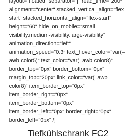
layout=“floated“ separator=“|“ read_time=“200″
alignment=“center“ stacked_vertical_align=“flex-
start“ stacked_horizontal_align=“flex-start“
height=“60″ hide_on_mobile=“small-
visibility,medium-visibility,large-visibility“
animation_direction=“left“
animation_speed=“0.3″ text_hover_color=“var(–
awb-color5)“ text_color=“var(–awb-color8)“
border_top=“0px“ border_bottom=“0px“
margin_top=“20px“ link_color=“var(–awb-
color8)“ item_border_top=“0px“
item_border_right=“0px“
item_border_bottom=“0px“
item_border_left=“0px“ border_right=“0px“
border_left=“0px“ /]
Tiefkühlschrank FC2