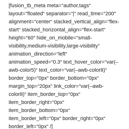
[fusion_tb_meta meta=“author,tags“
layout=“floated“ separator=“|“ read_time=“200″
alignment=“center“ stacked_vertical_align=“flex-
start“ stacked_horizontal_align=“flex-start“
height=“60″ hide_on_mobile=“small-
visibility,medium-visibility,large-visibility“
animation_direction=“left“
animation_speed=“0.3″ text_hover_color=“var(–
awb-color5)“ text_color=“var(–awb-color8)“
border_top=“0px“ border_bottom=“0px“
margin_top=“20px“ link_color=“var(–awb-
color8)“ item_border_top=“0px“
item_border_right=“0px“
item_border_bottom=“0px“
item_border_left=“0px“ border_right=“0px“
border_left=“0px“ /]