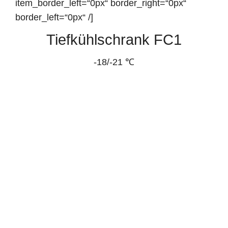
item_border_left=“0px“ border_right=“0px“
border_left=“0px“ /]
Tiefkühlschrank FC1
-18/-21 ℃