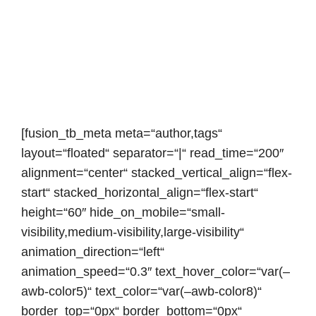
[fusion_tb_meta meta=“author,tags“
layout=“floated“ separator=“|“ read_time=“200″
alignment=“center“ stacked_vertical_align=“flex-
start“ stacked_horizontal_align=“flex-start“
height=“60″ hide_on_mobile=“small-
visibility,medium-visibility,large-visibility“
animation_direction=“left“
animation_speed=“0.3″ text_hover_color=“var(–
awb-color5)“ text_color=“var(–awb-color8)“
border_top=“0px“ border_bottom=“0px“