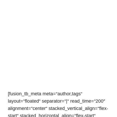
[fusion_tb_meta meta=“author,tags“
layout=“floated“ separator=“|“ read_time=“200″
alignment=“center“ stacked_vertical_align=“flex-
start“ stacked_horizontal_align=“flex-start“