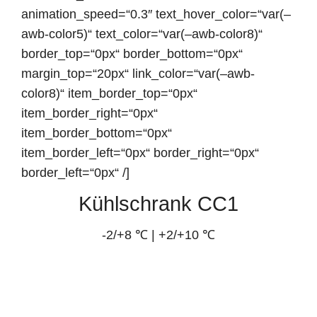
animation_speed=“0.3″ text_hover_color=“var(–
awb-color5)“ text_color=“var(–awb-color8)“
border_top=“0px“ border_bottom=“0px“
margin_top=“20px“ link_color=“var(–awb-
color8)“ item_border_top=“0px“
item_border_right=“0px“
item_border_bottom=“0px“
item_border_left=“0px“ border_right=“0px“
border_left=“0px“ /]
Kühlschrank CC1
-2/+8 ℃ | +2/+10 ℃