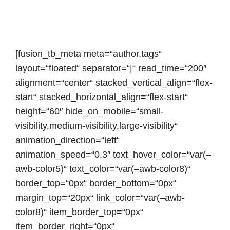
[fusion_tb_meta meta=“author,tags“
layout=“floated“ separator=“|“ read_time=“200″
alignment=“center“ stacked_vertical_align=“flex-
start“ stacked_horizontal_align=“flex-start“
height=“60″ hide_on_mobile=“small-
visibility,medium-visibility,large-visibility“
animation_direction=“left“
animation_speed=“0.3″ text_hover_color=“var(–
awb-color5)“ text_color=“var(–awb-color8)“
border_top=“0px“ border_bottom=“0px“
margin_top=“20px“ link_color=“var(–awb-
color8)“ item_border_top=“0px“
item_border_right=“0px“